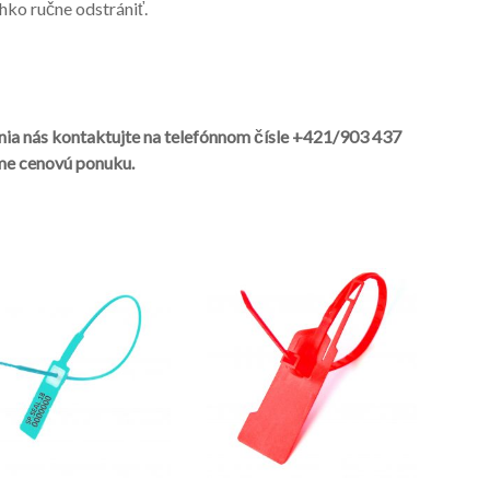
ko ručne odstrániť.
enia nás kontaktujte na telefónnom čísle +421/903 437
me cenovú ponuku.