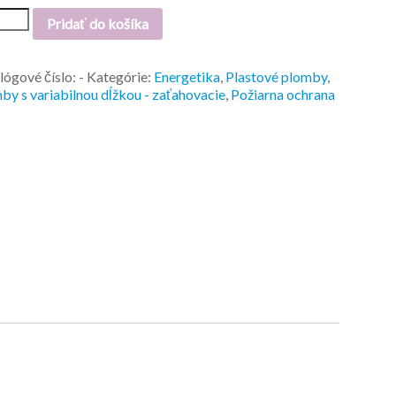
Pridať do košíka
lógové číslo:
-
Kategórie:
Energetika
,
Plastové plomby
,
by s variabilnou dĺžkou - zaťahovacie
,
Požiarna ochrana