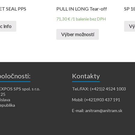
ET SEAL PPS
PULL IN LONG Tear-off
SP 1
71,30
€
/1 balenie bez DPH
c info
Vý
Výber možností
poločnosti:
Kontakty
POS SPS spol. s r.o.
Tel./FAX: (+421)2 4524 1003
 25
islava
Mobil: (+421)903 437 191
epublika
E-mail: anitram@anitram.sk