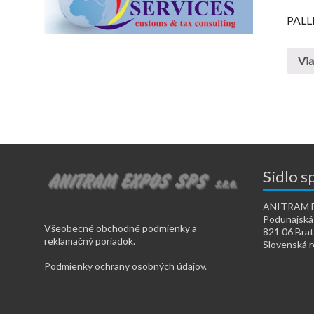
PALL
Via
Sídlo s
ANITRAM EX
Podunajská
Všeobecné obchodné podmienky a
821 06 Brat
reklamačný poriadok.
Slovenská r
Podmienky ochrany osobných údajov.