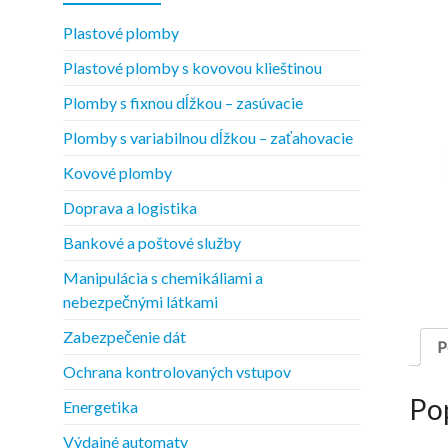
Plastové plomby
Plastové plomby s kovovou klieštinou
Plomby s fixnou dĺžkou – zasúvacie
Plomby s variabilnou dĺžkou – zaťahovacie
Kovové plomby
Doprava a logistika
Bankové a poštové služby
Manipulácia s chemikáliami a
nebezpečnými látkami
Zabezpečenie dát
P
Ochrana kontrolovaných vstupov
Po
Energetika
Výdajné automaty