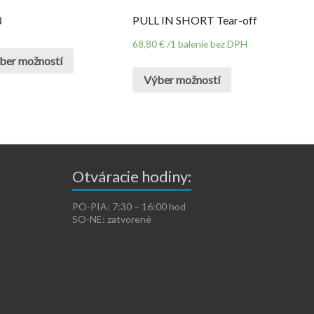
8
PULL IN SHORT Tear-off
68,80
€
/1 balenie bez DPH
ber možností
Výber možností
Otváracie hodiny:
PO-PIA: 7:30 – 16:00 hod
SO-NE: zatvorené