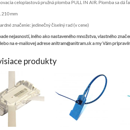
ovacia celoplastová pružná plomba PULL IN AIR. Plomba sa dá ľah
 L 210 mm
ardné značenie: jedinečný číselný rad (v cene)
pade nejasností, iného ako nastaveného množstva, vlastného znač
lebo na e-mailovej adrese anitram@anitram.sk a my Vám pripraví
visiace produkty