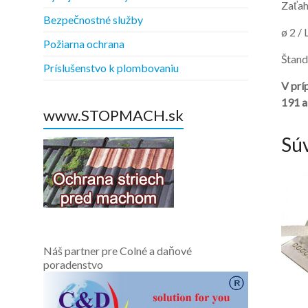
Zaťah
Bezpečnostné služby
ø 2 /
Požiarna ochrana
Štand
Príslušenstvo k plombovaniu
V prí
191 a
www.STOPMACH.sk
Sú
Náš partner pre Colné a daňové
poradenstvo