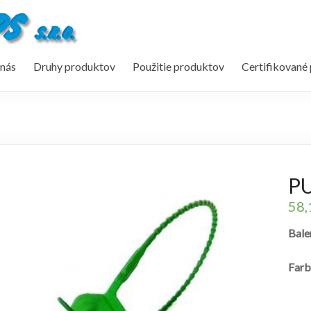
nás
Druhy produktov
Použitie produktov
Certifikované
PU
58
Bale
Farb