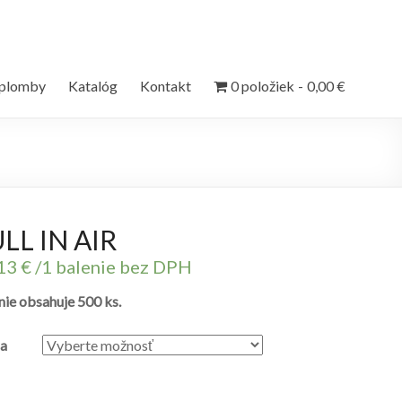
 plomby
Katalóg
Kontakt
0 položiek
0,00 €
LL IN AIR
,13
€
/1 balenie bez DPH
nie obsahuje 500 ks.
a