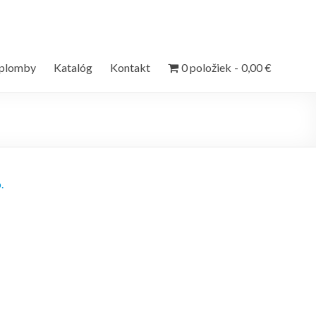
 plomby
Katalóg
Kontakt
0 položiek
0,00 €
.