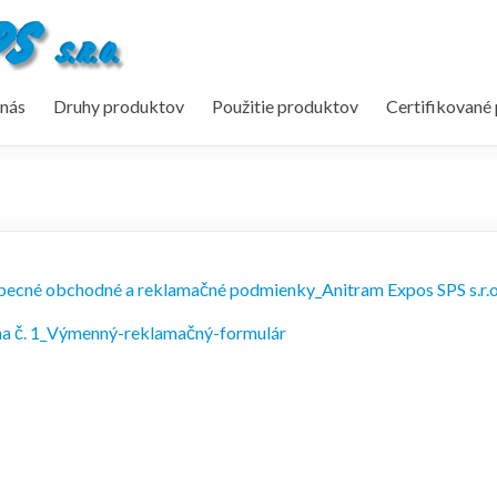
nás
Druhy produktov
Použitie produktov
Certifikované
ecné obchodné a reklamačné podmienky_Anitram Expos SPS s.r.o
ha č. 1_Výmenný-reklamačný-formulár