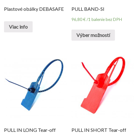
Plastové obálky DEBASAFE
PULL BAND-SI
96,80
€
/1 balenie bez DPH
Viac info
Výber možností
PULL IN LONG Tear-off
PULL IN SHORT Tear-off