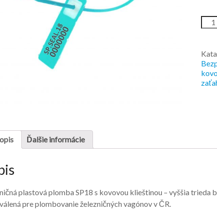
Kata
Bezp
kovo
zaťa
opis
Ďalšie informácie
pis
ničná plastová plomba SP18 s kovovou klieštinou – vyššia trieda 
hválená pre plombovanie železničných vagónov v ČR.