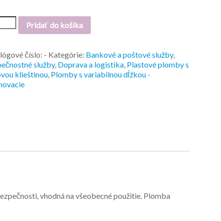
Pridať do košíka
lógové číslo:
-
Kategórie:
Bankové a poštové služby
,
ečnostné služby
,
Doprava a logistika
,
Plastové plomby s
vou klieštinou
,
Plomby s variabilnou dĺžkou -
hovacie
bezpečnosti, vhodná na všeobecné použitie. Plomba