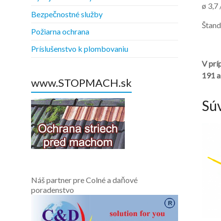
ø 3,7
Bezpečnostné služby
Štand
Požiarna ochrana
Príslušenstvo k plombovaniu
V prí
191 a
www.STOPMACH.sk
Sú
Náš partner pre Colné a daňové
poradenstvo