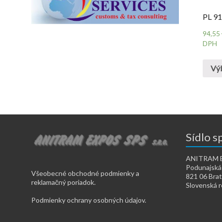
PL 9
94,55
DPH
Vý
Sídlo s
ANITRAM EX
Podunajská
Všeobecné obchodné podmienky a
821 06 Brat
reklamačný poriadok.
Slovenská r
Podmienky ochrany osobných údajov.