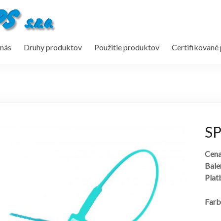
nás
Druhy produktov
Použitie produktov
Certifikované
SP
Cena
Bale
Plat
Farb