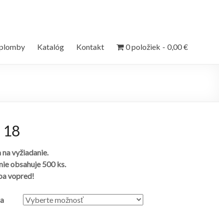
 plomby
Katalóg
Kontakt
0 položiek
0,00 €
 18
 na vyžiadanie.
nie obsahuje 500 ks.
ba vopred!
a