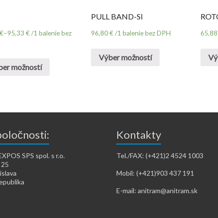
1
PULL BAND-SI
ROT
€
–
95,33
€
/1 balenie bez
96,80
€
/1 balenie bez DPH
65,8
Výber možností
Vý
ber možností
poločnosti:
Kontakty
POS SPS spol. s r.o.
Tel./FAX: (+421)2 4524 1003
 25
islava
Mobil: (+421)903 437 191
epublika
E-mail: anitram@anitram.sk