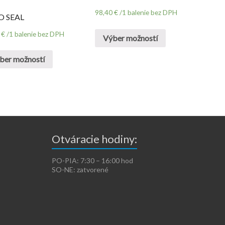
98,40
€
/1 balenie bez DPH
O SEAL
8
€
/1 balenie bez DPH
Výber možností
ber možností
Otváracie hodiny:
PO-PIA: 7:30 – 16:00 hod
SO-NE: zatvorené