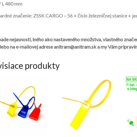
 / L 480 mm
ardné značenie: ZSSK CARGO – 56 + číslo železničnej stanice + je
pade nejasností, iného ako nastaveného množstva, vlastného znač
lebo na e-mailovej adrese anitram@anitram.sk a my Vám pripraví
visiace produkty