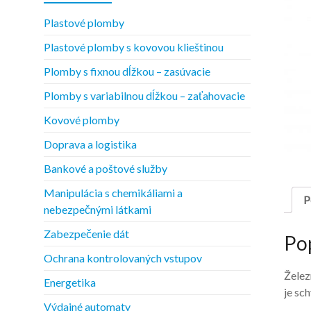
Plastové plomby
Plastové plomby s kovovou klieštinou
Plomby s fixnou dĺžkou – zasúvacie
Plomby s variabilnou dĺžkou – zaťahovacie
Kovové plomby
Doprava a logistika
Bankové a poštové služby
Manipulácia s chemikáliami a
P
nebezpečnými látkami
Zabezpečenie dát
Po
Ochrana kontrolovaných vstupov
Želez
Energetika
je sc
Výdajné automaty