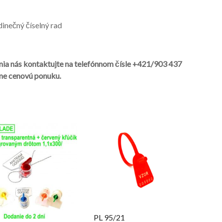
dinečný číselný rad
enia nás kontaktujte na telefónnom čísle +421/903 437
me cenovú ponuku.
PL 95/21