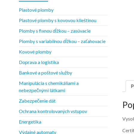
Plastové plomby
Plastové plomby s kovovou klieštinou
Plomby s fixnou dĺžkou – zasúvacie
Plomby s variabilnou dĺžkou – zaťahovacie
Kovové plomby
Doprava a logistika
Bankové a poštové služby
Manipulácia s chemikáliami a
P
nebezpečnými látkami
Zabezpečenie dát
Po
Ochrana kontrolovaných vstupov
Vysok
Energetika
Certi
Výdajné automaty