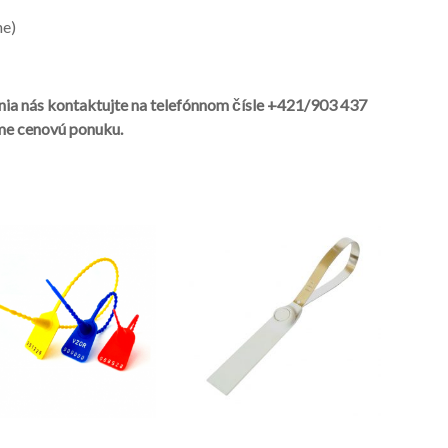
ne)
enia nás kontaktujte na telefónnom čísle +421/903 437
me cenovú ponuku.