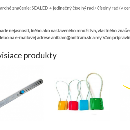
ardné značenie: SEALED + jedinečný číselný rad / číselný rad (v ce
pade nejasností, iného ako nastaveného množstva, vlastného znač
lebo na e-mailovej adrese anitram@anitram.sk a my Vám pripraví
visiace produkty