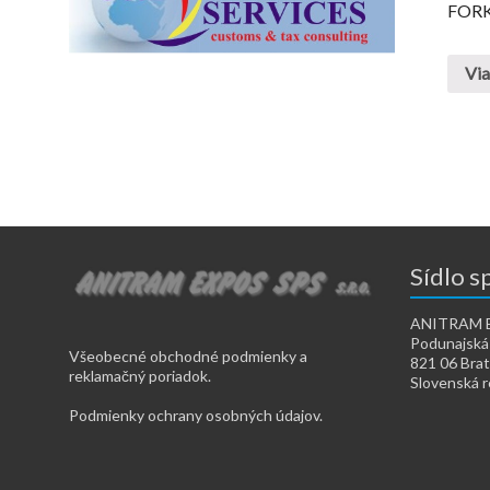
FORK
Via
Sídlo s
ANITRAM EX
Podunajská
Všeobecné obchodné podmienky a
821 06 Brat
reklamačný poriadok.
Slovenská r
Podmienky ochrany osobných údajov.