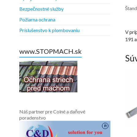
Štand
Bezpečnostné služby
Požiarna ochrana
Príslušenstvo k plombovaniu
V prí
191 a
www.STOPMACH.sk
Sú
Náš partner pre Colné a daňové
poradenstvo