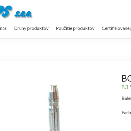
nás
Druhy produktov
Použitie produktov
Certifikované
B
83
Bale
Farb