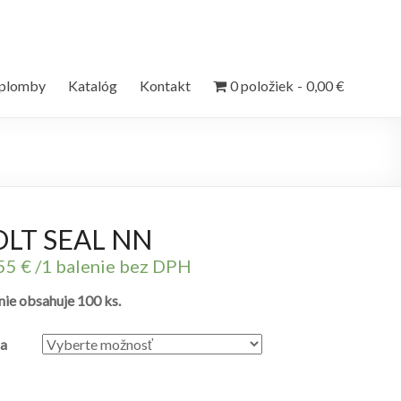
 plomby
Katalóg
Kontakt
0 položiek
0,00 €
OLT SEAL NN
,55
€
/1 balenie bez DPH
nie obsahuje 100 ks.
a