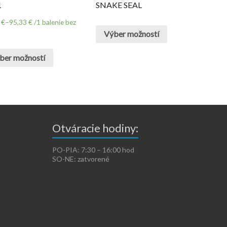
1
SNAKE SEAL
5
€
–
95,33
€
/1 balenie bez
Výber možností
ber možností
Otváracie hodiny:
PO-PIA: 7:30 – 16:00 hod
SO-NE: zatvorené