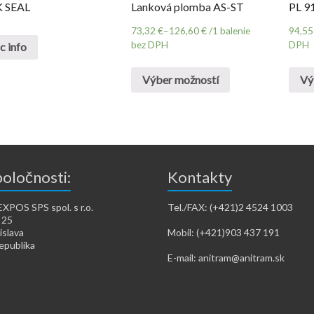
 SEAL
Lanková plomba AS-ST
PL 9
73,32
€
–
126,60
€
/1 balenie
94,5
bez DPH
DPH
c info
Výber možností
Vý
poločnosti:
Kontakty
POS SPS spol. s r.o.
Tel./FAX: (+421)2 4524 1003
 25
islava
Mobil: (+421)903 437 191
epublika
E-mail: anitram@anitram.sk