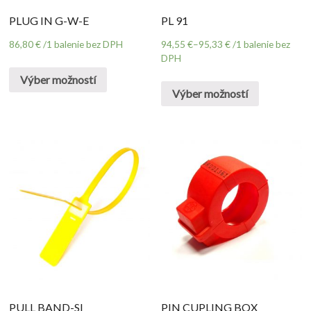
PLUG IN G-W-E
PL 91
86,80
€
/1 balenie bez DPH
94,55
€
–
95,33
€
/1 balenie bez
DPH
Výber možností
Výber možností
PULL BAND-SI
PIN CUPLING BOX