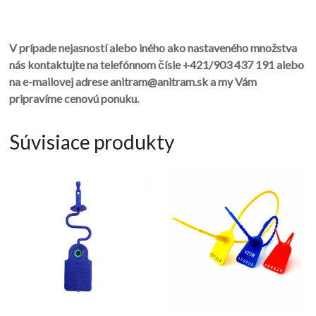
V prípade nejasností alebo iného ako nastaveného množstva
nás kontaktujte na telefónnom čísle +421/903 437 191 alebo
na e-mailovej adrese anitram@anitram.sk a my Vám
pripravíme cenovú ponuku.
Súvisiace produkty