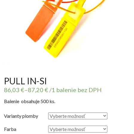
PULL IN-SI
86,03
€
–
87,20
€
/1 balenie bez DPH
Balenie obsahuje 500 ks.
Varianty plomby
Farba