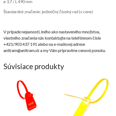
ø 3,7 / L 490 mm
Štandardné značenie: jedinečný číselný rad (v cene)
V prípade nejasností, iného ako nastaveného množstva,
vlastného značenia nás kontaktujte na telefónnom čísle
+421/903 437 191 alebo na e-mailovej adrese
anitram@anitram.sk a my Vám pripravíme cenovú ponuku.
Súvisiace produkty