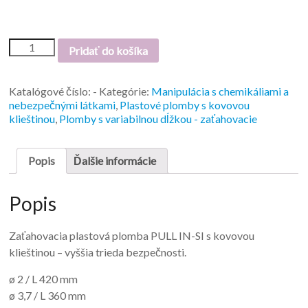
Pridať do košíka
Katalógové číslo:
-
Kategórie:
Manipulácia s chemikáliami a
nebezpečnými látkami
,
Plastové plomby s kovovou
klieštinou
,
Plomby s variabilnou dĺžkou - zaťahovacie
Popis
Ďalšie informácie
Popis
Zaťahovacia plastová plomba PULL IN-SI s kovovou
klieštinou – vyššia trieda bezpečnosti.
ø 2 / L 420 mm
ø 3,7 / L 360 mm